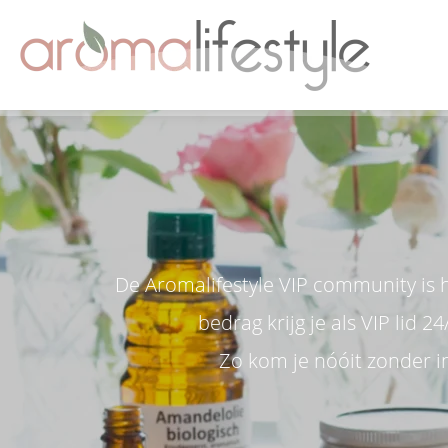
De Aromalifestyle VIP community is 
bedrag krijg je als VIP lid 
Zo kom je nóóit zonder i