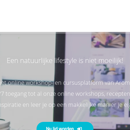
Een natuurlijke lifestyle is niet moeilijk!
het online workshop- en cursusplatform van Aromal
24/7 toegang tot al onze online workshops, recepten
nspiratie en leer je op een makkelijke manier je 
N
u lid worden