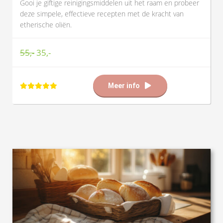
Gooi je giftige reinigingsmiddelen uit het raam en probeer
deze simpele, effectieve recepten met de kracht van
etherische oliën.
55,-
35,-
Meer info