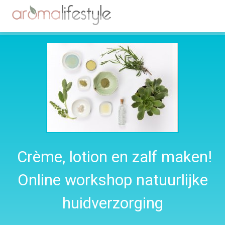
Crème, lotion en zalf maken!
Online
workshop natuurlijke
huidverzorging