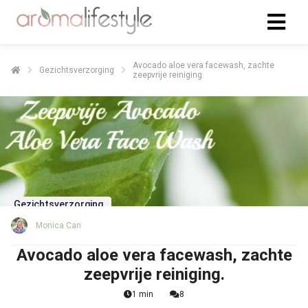
Avocado aloe vera facewash, zachte
Gezichtsverzorging
zeepvrije reiniging.
Gezichtsverzorging
Monica Can
Avocado aloe vera facewash, zachte
zeepvrije reiniging.
1 min
8