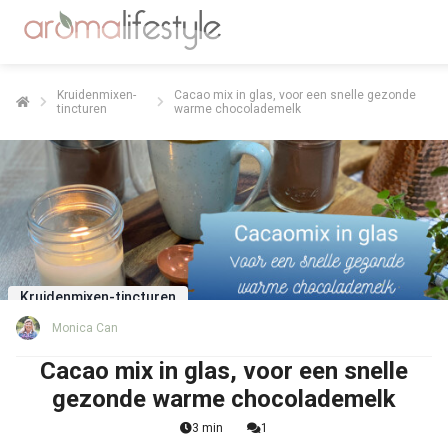
Kruidenmixen-
Cacao mix in glas, voor een snelle gezonde
tincturen
warme chocolademelk
Kruidenmixen-tincturen
Monica Can
Cacao mix in glas, voor een snelle
gezonde warme chocolademelk
3 min
1