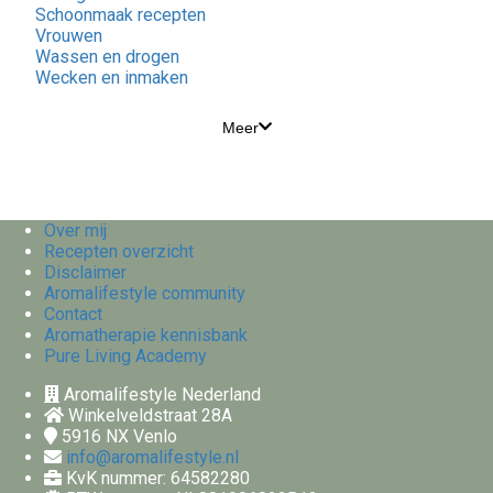
Schoonmaak recepten
Vrouwen
Wassen en drogen
Wecken en inmaken
Meer
Over mij
Recepten overzicht
Disclaimer
Aromalifestyle community
Contact
Aromatherapie kennisbank
Pure Living Academy
Aromalifestyle Nederland
Winkelveldstraat 28A
5916 NX
Venlo
info@aromalifestyle.nl
KvK nummer: 64582280