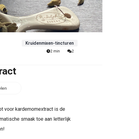
Kruidenmixen-tincturen
2 min
2
ract
len
ept voor kardemomextract is de
matische smaak toe aan letterlijk
en!