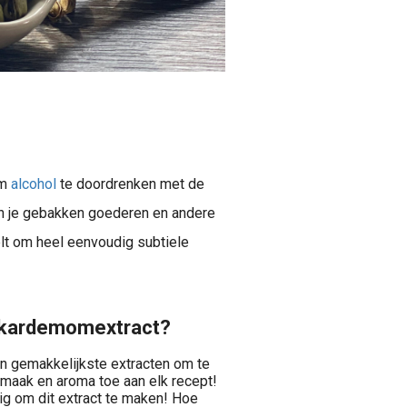
om
alcohol
te doordrenken met de
in je gebakken goederen en andere
elt om heel eenvoudig subtiele
or kardemomextract?
en gemakkelijkste extracten om te
smaak en aroma toe aan elk recept!
ig om dit extract te maken! Hoe