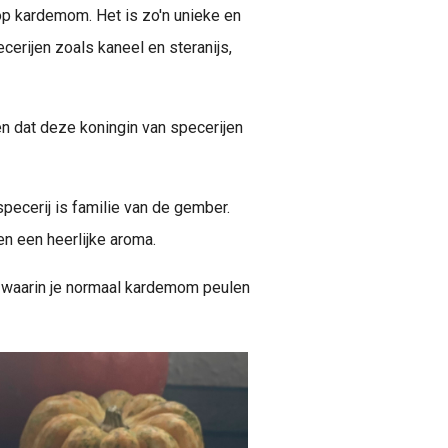
t op kardemom. Het is zo'n unieke en
erijen zoals kaneel en steranijs,
en dat deze koningin van specerijen
ecerij is familie van de gember.
n een heerlijke aroma.
en waarin je normaal kardemom peulen