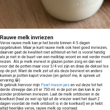
Rauwe melk invriezen
Verse rauwe melk kan je het beste binnen 4-5 dagen
opgebruiken. Maar je kunt rauwe melk ook heel goed invriezen,
daarvan gaat de kwaliteit niet achteruit en het is vooral handig
als je niet in de buurt van een melktap woont en wat verder moet
reizen. Als je melk invriest in glazen poten zorg en dan wel
voor dat de potten maar voor 3/4 vol zijn en draai de deksel los
op de pot. Want de melk zet uit als deze bevriest en anders
kunnen je potten kapot vriezen (en geloof me, ik spreek uit
ervaring 😁)
Ik gebruik hiervoor mijn
Pearl mason jars
en vul deze tot het
derde streepje dan zit er 750 ml. in de pot en dan kan ik ze
zonder problemen invriezen. Laat de melk ontdooien in de
koelkast (haal ze wel op tijd uit de vriezer want het duurt 2
dagen voordat de melk ontdooit is in de koelkast) en je hebt
altijd heerlijke verse, rauwe melk op voorraad.