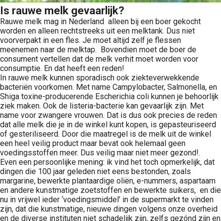
Is rauwe melk gevaarlijk?
Rauwe melk mag in Nederland alleen bij een boer gekocht
worden en alleen rechtstreeks uit een melktank. Dus niet
voorverpakt in een fles. Je moet altijd zelf je flessen
meenemen naar de melktap. Bovendien moet de boer de
consument vertellen dat de melk verhit moet worden voor
consumptie. En dat heeft een reden!
In rauwe melk kunnen sporadisch ook ziekteverwekkende
bacteriën voorkomen. Met name Campylobacter, Salmonella, en
Shiga toxine-producerende Escherichia coli kunnen je behoorlijk
ziek maken. Ook de listeria-bacterie kan gevaarlijk zijn. Met
name voor zwangere vrouwen. Dat is dus ook precies de reden
dat alle melk die je in de winkel kunt kopen, is gepasteuriseerd
of gesteriliseerd. Door die maatregel is de melk uit de winkel
een heel veilig product maar bevat ook helemaal geen
voedingsstoffen meer. Dus veilig maar niet meer gezond!.
Even een persoonlijke mening: ik vind het toch opmerkelijk, dat
dingen die 100 jaar geleden niet eens bestonden, zoals
margarine, bewerkte plantaardige oliën, e-nummers, aspartaam
en andere kunstmatige zoetstoffen en bewerkte suikers, en die
nu in vrijwel ieder ‘voedingsmiddel’ in de supermarkt te vinden
zijn, dat die kunstmatige, nieuwe dingen volgens onze overheid
en de diverse instituten niet schadelijk zijn, zelfs gezónd zijn en