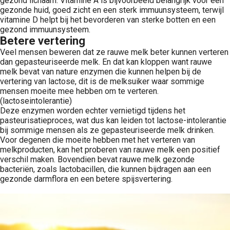
gezond lichaam. Vitamine A is bijvoorbeeld belangrijk voor een
gezonde huid, goed zicht en een sterk immuunsysteem, terwijl
vitamine D helpt bij het bevorderen van sterke botten en een
gezond immuunsysteem.
Betere vertering
Veel mensen beweren dat ze rauwe melk beter kunnen verteren
dan gepasteuriseerde melk. En dat kan kloppen want rauwe
melk bevat van nature enzymen die kunnen helpen bij de
vertering van lactose, dit is de melksuiker waar sommige
mensen moeite mee hebben om te verteren.
(lactoseintolerantie)
Deze enzymen worden echter vernietigd tijdens het
pasteurisatieproces, wat dus kan leiden tot lactose-intolerantie
bij sommige mensen als ze gepasteuriseerde melk drinken.
Voor degenen die moeite hebben met het verteren van
melkproducten, kan het proberen van rauwe melk een positief
verschil maken. Bovendien bevat rauwe melk gezonde
bacteriën, zoals lactobacillen, die kunnen bijdragen aan een
gezonde darmflora en een betere spijsvertering.