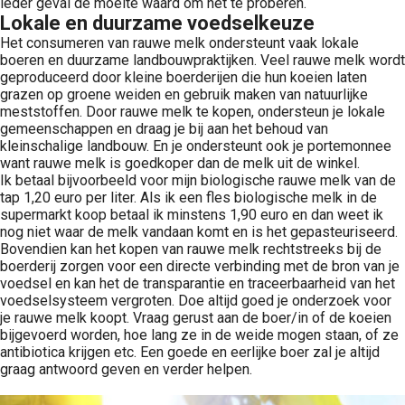
ieder geval de moeite waard om het te proberen.
Lokale en duurzame voedselkeuze
Het consumeren van rauwe melk ondersteunt vaak lokale
boeren en duurzame landbouwpraktijken. Veel rauwe melk wordt
geproduceerd door kleine boerderijen die hun koeien laten
grazen op groene weiden en gebruik maken van natuurlijke
meststoffen. Door rauwe melk te kopen, ondersteun je lokale
gemeenschappen en draag je bij aan het behoud van
kleinschalige landbouw. En je ondersteunt ook je portemonnee
want rauwe melk is goedkoper dan de melk uit de winkel.
Ik betaal bijvoorbeeld voor mijn biologische rauwe melk van de
tap 1,20 euro per liter. Als ik een fles biologische melk in de
supermarkt koop betaal ik minstens 1,90 euro en dan weet ik
nog niet waar de melk vandaan komt en is het gepasteuriseerd.
Bovendien kan het kopen van rauwe melk rechtstreeks bij de
boerderij zorgen voor een directe verbinding met de bron van je
voedsel en kan het de transparantie en traceerbaarheid van het
voedselsysteem vergroten. Doe altijd goed je onderzoek voor
je rauwe melk koopt. Vraag gerust aan de boer/in of de koeien
bijgevoerd worden, hoe lang ze in de weide mogen staan, of ze
antibiotica krijgen etc. Een goede en eerlijke boer zal je altijd
graag antwoord geven en verder helpen.