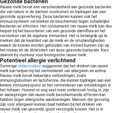
Gezonde bacteriën
Rauwe melk bevat een verscheidenheid aan gezonde bacteriën
die van nature in de darmen voorkomen en bijdragen aan een
gezonde spijsvertering. Deze bacteriën kunnen ook het
immuunsysteem versterken en beschermen tegen schadelijke
bacteriën en infecties. Het consumeren van rauwe melk kan dus
helpen bij het bevorderen van een gezonde darmflora en het
versterken van de algehele immuniteit. Het is belangrijk op te
merken dat de kwaliteit van de melk en de omstandigheden
waarin de koeien worden gehouden van invloed kunnen zijn op
het niveau en de diversiteit van deze gezonde bacteriën. Kies
daarom bij voorkeur voor biologische rauwe melk.
Potentieel allergie verlichtend
Sommige
onderzoeken
suggereren dat het drinken van rauwe
melk kan helpen bij het verminderen van allergieën en astma.
Rauwe melk bevat natuurlijke verbindingen, zoals
immunoglobulinen en lactoferrine, die kunnen bijdragen aan een
betere immuunrespons en het verminderen van ontstekingen in
het lichaam. Hoewel er nog veel meer onderzoek nodig is, zijn
er aanwijzingen dat rauwe melk beschermende effecten kan
hebben tegen allergische aandoeningen. Mensen die gevoelig
zijn voor allergieën kunnen baat hebben bij het drinken van
rauwe melk van gezonde, goed verzorgde koeien. Het is in