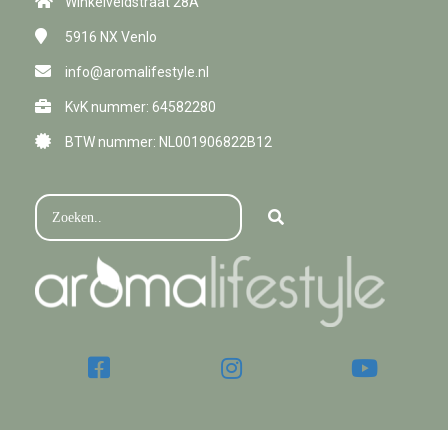
Winkelveldstraat 28A
5916 NX
Venlo
info@aromalifestyle.nl
KvK nummer: 64582280
BTW nummer: NL001906822B12