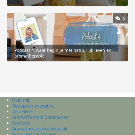
5
Podcast 4, waar begin je met natuurlijk leven en
aromatherapie
Over mij
Recepten overzicht
Disclaimer
Aromalifestyle community
Contact
Aromatherapie kennisbank
Pure Living Academy