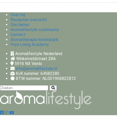
Over mij
Recepten overzicht
Disclaimer
Aromalifestyle community
Contact
Aromatherapie kennisbank
Pure Living Academy
Aromalifestyle Nederland
Winkelveldstraat 28A
5916 NX
Venlo
info@aromalifestyle.nl
KvK nummer: 64582280
BTW nummer: NL001906822B12