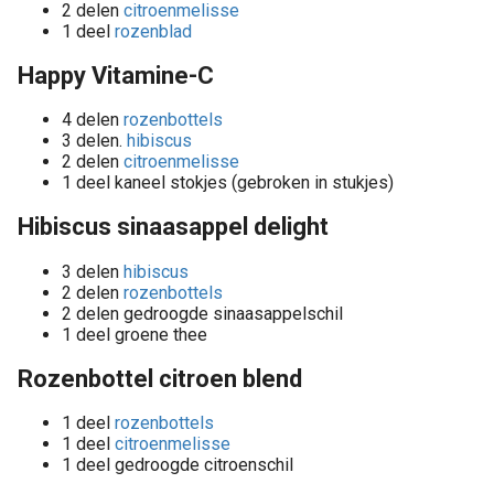
2 delen
citroenmelisse
1 deel
rozenblad
Happy Vitamine-C
4 delen
rozenbottels
3 delen.
hibiscus
2 delen
citroenmelisse
1 deel kaneel stokjes (gebroken in stukjes)
Hibiscus sinaasappel delight
3 delen
hibiscus
2 delen
rozenbottels
2 delen gedroogde sinaasappelschil
1 deel groene thee
Rozenbottel citroen blend
1 deel
rozenbottels
1 deel
citroenmelisse
1 deel gedroogde citroenschil