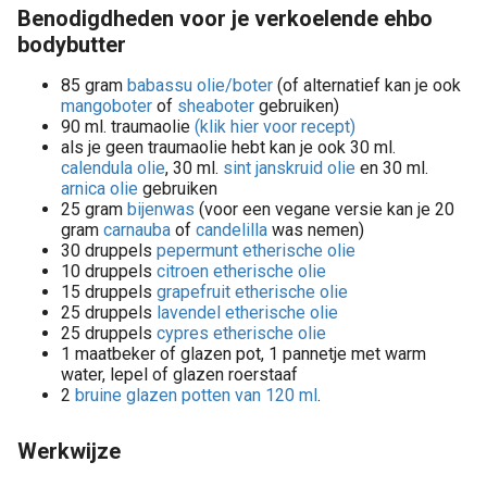
Benodigdheden voor je verkoelende ehbo
bodybutter
85 gram
babassu olie/boter
(of alternatief kan je ook
mangoboter
of
sheaboter
gebruiken)
90 ml. traumaolie
(klik hier voor recept)
als je geen traumaolie hebt kan je ook 30 ml.
calendula olie
, 30 ml.
sint janskruid olie
en 30 ml.
arnica olie
gebruiken
25 gram
bijenwas
(voor een vegane versie kan je 20
gram
carnauba
of
candelilla
was nemen)
30 druppels
pepermunt etherische olie
10 druppels
citroen etherische olie
15 druppels
grapefruit etherische olie
25 druppels
lavendel etherische olie
25 druppels
cypres etherische olie
1 maatbeker of glazen pot, 1 pannetje met warm
water, lepel of glazen roerstaaf
2
bruine glazen potten van 120 ml
.
Werkwijze