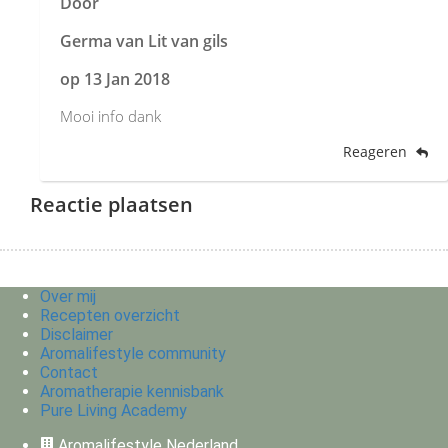
Door
Germa van Lit van gils
op
13 Jan 2018
Mooi info dank
Reageren
Reactie plaatsen
Over mij
Recepten overzicht
Disclaimer
Aromalifestyle community
Contact
Aromatherapie kennisbank
Pure Living Academy
Aromalifestyle Nederland