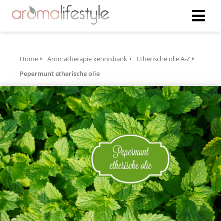
Home
Aromatherapie kennisbank
Etherische olie A-Z
Pepermunt etherische olie