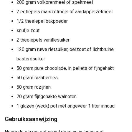
200 gram volkorenmeel of speltmeel
2 eetlepels maiszetmeel of aardappelzetmeel
1/2 theelepel bakpoeder
snufje zout
2 theelepels vanillesuiker
120 gram ruwe rietsuiker, oerzoet of lichtbruine
basterdsuiker
50 gram pure chocolade, in pellets of fijngehakt
50 gram cranberries
50 gram rozijnen
70 gram fijngehakte walnoten
1 glazen (weck) pot met ongeveer 1 liter inhoud
Gebruiksaanwijzing
Neem de glazen pot en vul deze nu in lagen met