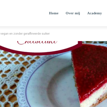
Home
Over mij
Academy
vegan en zonder geraffineerde suiker