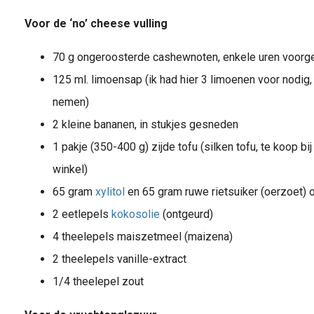
Voor de ‘no’ cheese vulling
70 g ongeroosterde cashewnoten, enkele uren voorg
125 ml. limoensap (ik had hier 3 limoenen voor nodig, 
nemen)
2 kleine bananen, in stukjes gesneden
1 pakje (350-400 g) zijde tofu (silken tofu, te koop bi
winkel)
65 gram
xylitol
en 65 gram ruwe rietsuiker (oerzoet) 
2 eetlepels
kokosolie
(ontgeurd)
4 theelepels maiszetmeel (maizena)
2 theelepels vanille-extract
1/4 theelepel zout