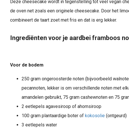
Deze cheesecake wordt in tegenstelling tot veel vegan c
de oven net zoals een originele cheesecake. Door het limo
combineert de taart zoet met fris en dat is erg lekker.
Ingrediënten voor je aardbei framboos 
Voor de bodem
250 gram ongeroosterde noten (bijvoorbeeld walnot
pecannoten, lekker is om verschillende noten met el
amandelen gebruikt, 75 gram cashewnoten en 75 gra
2 eetlepels agavesiroop of ahornsiroop
100 gram plantaardige boter of
kokosolie
(ontgeurd)
3 eetlepels water