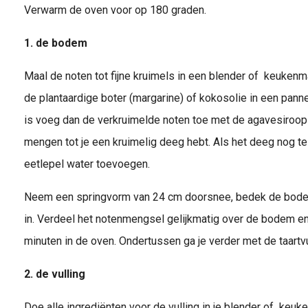
Verwarm de oven voor op 180 graden.
1. de bodem
Maal de noten tot fijne kruimels in een blender of keuken
de plantaardige boter (margarine) of kokosolie in een panne
is voeg dan de verkruimelde noten toe met de agavesiroop 
mengen tot je een kruimelig deeg hebt. Als het deeg nog te
eetlepel water toevoegen.
Neem een springvorm van 24 cm doorsnee, bedek de bodem
in. Verdeel het notenmengsel gelijkmatig over de bodem en
minuten in de oven. Ondertussen ga je verder met de taartvu
2. de vulling
Doe alle ingrediënten voor de vulling in je blender of keu