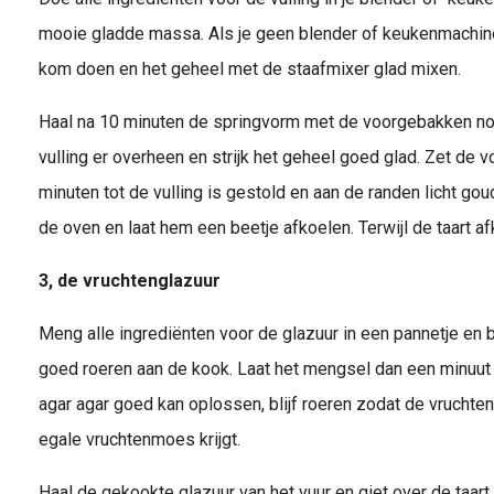
mooie gladde massa. Als je geen blender of keukenmachine 
kom doen en het geheel met de staafmixer glad mixen.
Haal na 10 minuten de springvorm met de voorgebakken no
vulling er overheen en strijk het geheel goed glad. Zet de 
minuten tot de vulling is gestold en aan de randen licht gou
de oven en laat hem een beetje afkoelen. Terwijl de taart af
3, de vruchtenglazuur
Meng alle ingrediënten voor de glazuur in een pannetje en
goed roeren aan de kook. Laat het mengsel dan een minuut 
agar agar goed kan oplossen, blijf roeren zodat de vruchten 
egale vruchtenmoes krijgt.
Haal de gekookte glazuur van het vuur en giet over de taart