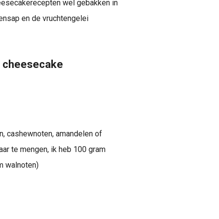
heesecakerecepten wel gebakken in
ensap en de vruchtengelei
no cheesecake
en, cashewnoten, amandelen of
kaar te mengen, ik heb 100 gram
m walnoten)