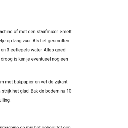
machine of met een staafmixer. Smelt
tje op laag vuur. Als het gesmolten
en 3 eetlepels water. Alles goed
 droog is kan je eventueel nog een
 met bakpapier en vet de zijkant
 strijk het glad. Bak de bodem nu 10
lling.
kenmachine en mix het geheel tot een