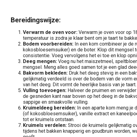
Bereidingswijze:
Verwarm de oven voor:
Verwarm je oven voor op 1
temperatuur is zodra je klaar bent om je taart te bakke
Bodem voorbereiden:
In een kom combineer je de ru
kokosbloesemsuiker) en de boter. Klop dit mengsel t
consistentie. Voeg vervolgens het ei toe en klop opn
Deeg mengen:
Voeg nu het maiszetmeel, speltbloe
mengsel. Meng alles goed samen tot je een glad dee
Bakvorm bekleden:
Druk het deeg stevig in een bak
gelijkmatig verdeeld is over de bodem van de vorm e
van het deeg. Dit vormt de heerlijke basis van je taart.
Vulling toevoegen:
Halveer de pruimen en verwijder 
de gesneden kant naar boven op het deeg in de bakvor
sappige en smaakvolle vulling.
Kruimeldeeg bereiden:
In een aparte kom meng je de
(of kokosbloesemsuiker), vanille extract en kaneelpo
tot er kruimels ontstaan.
Kruimels verdelen:
Strooi de kruimels gelijkmatig o
tijdens het bakken knapperig en goudbruin worden, wat
geeft.