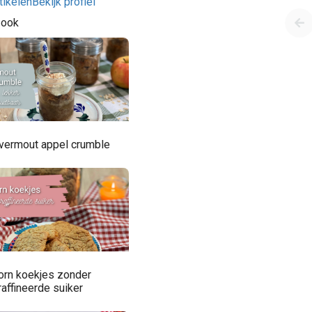
tikelen
Bekijk profiel
 ook
vermout appel crumble
orn koekjes zonder
affineerde suiker