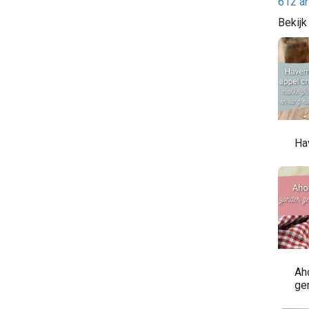
612 ar
Bekijk
Ha
Ah
ger