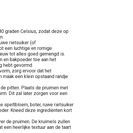
80 graden Celsius, zodat deze op
n.
we rietsuiker (of
ot een luchtige en romige
ieuw tot alles goed gemengd is.
m en bakpoeder toe aan het
g hebt gevormd.
vorm, zorg ervoor dat het
n maak een klein opstaand randje
de pitten. Plaats de pruimen met
m. Dit zal later zorgen voor een
 speltbloem, boter, ruwe rietsuiker
eder. Kneed deze ingrediënten kort
ver de pruimen. De kruimels zullen
 een heerlijke textuur aan de taart