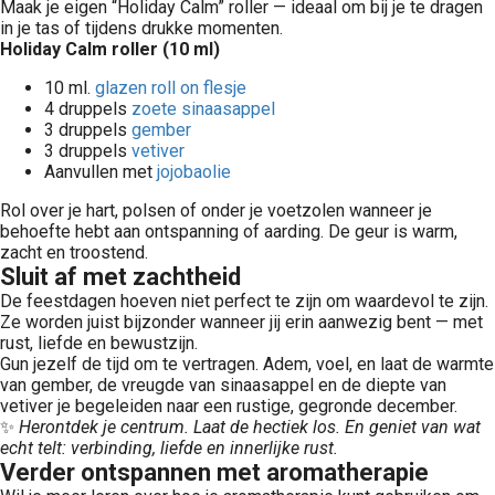
Maak je eigen “Holiday Calm” roller — ideaal om bij je te dragen
in je tas of tijdens drukke momenten.
Holiday Calm roller (10 ml)
10 ml.
glazen roll on flesje
4 druppels
zoete sinaasappel
3 druppels
gember
3 druppels
vetiver
Aanvullen met
jojobaolie
Rol over je hart, polsen of onder je voetzolen wanneer je
behoefte hebt aan ontspanning of aarding. De geur is warm,
zacht en troostend.
Sluit af met zachtheid
De feestdagen hoeven niet perfect te zijn om waardevol te zijn.
Ze worden juist bijzonder wanneer jij erin aanwezig bent — met
rust, liefde en bewustzijn.
Gun jezelf de tijd om te vertragen. Adem, voel, en laat de warmte
van gember, de vreugde van sinaasappel en de diepte van
vetiver je begeleiden naar een rustige, gegronde december.
✨
Herontdek je centrum. Laat de hectiek los. En geniet van wat
echt telt: verbinding, liefde en innerlijke rust.
Verder ontspannen met aromatherapie