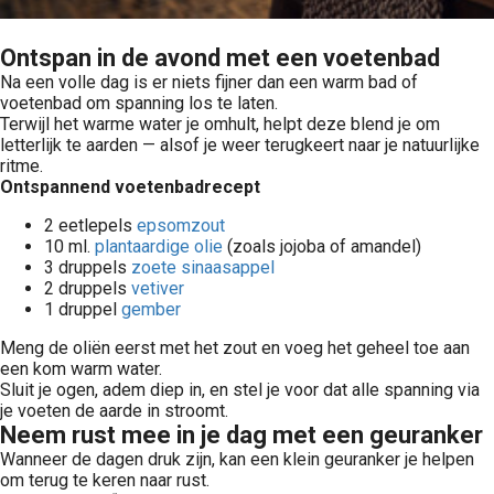
Ontspan in de avond met een voetenbad
Na een volle dag is er niets fijner dan een warm bad of
voetenbad om spanning los te laten.
Terwijl het warme water je omhult, helpt deze blend je om
letterlijk te aarden — alsof je weer terugkeert naar je natuurlijke
ritme.
Ontspannend voetenbadrecept
2 eetlepels
epsomzout
10 ml.
plantaardige olie
(zoals jojoba of amandel)
3 druppels
zoete sinaasappel
2 druppels
vetiver
1 druppel
gember
Meng de oliën eerst met het zout en voeg het geheel toe aan
een kom warm water.
Sluit je ogen, adem diep in, en stel je voor dat alle spanning via
je voeten de aarde in stroomt.
Neem rust mee in je dag met een geuranker
Wanneer de dagen druk zijn, kan een klein geuranker je helpen
om terug te keren naar rust.