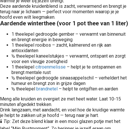
warmte je weer bij jezelf brengt.
Deze aardende kruidenblend is zacht, verwarmend en brengt je
terug naar je lichaam — perfect voor momenten waarop je je
hoofd even wilt leegmaken.
Aardende winterthee (voor 1 pot thee van 1 liter)
1 theelepel gedroogde gember – verwarmt van binnenuit
en brengt energie in beweging
1 theelepel rooibos – zacht, kalmerend en rijk aan
antioxidanten
½ theelepel kaneelstukjes – verwarmt, ontspant en zorgt
voor een vleugje zoetigheid
1 theelepel
citroenmelisse
– helpt je te ontspannen en
brengt mentale rust
½ theelepel gedroogde sinaasappelschil – verheldert het
humeur en brengt zon in grijze dagen
½ theelepel
brandnetel
– helpt te ontgiften en aarden
Meng alle kruiden en overgiet ze met heet water. Laat 10-15
minuten afgedekt trekken.
Drink langzaam, met aandacht, en voel hoe de kruidige warmte
je helpt te zakken uit je hoofd — terug naar je hart.
🕯️
Tip:
Zet deze blend klaar in een mooi glazen potje met het
label “Mijn Rustmoment”. Zo herinner je jezelf eraan om