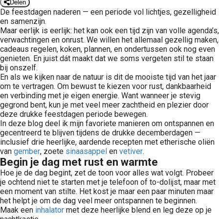
Delen
De feestdagen naderen — een periode vol lichtjes, gezelligheid
en samenzijn.
Maar eerlijk is eerlijk: het kan ook een tijd zijn van volle agenda’s,
verwachtingen en onrust. We willen het allemaal gezellig maken,
cadeaus regelen, koken, plannen, en ondertussen ook nog even
genieten. En juist dát maakt dat we soms vergeten stil te staan
bij onszelf.
En als we kijken naar de natuur is dit de mooiste tijd van het jaar
om te vertragen. Om bewust te kiezen voor rust, dankbaarheid
en verbinding met je eigen energie. Want wanneer je stevig
gegrond bent, kun je met veel meer zachtheid en plezier door
deze drukke feestdagen periode bewegen.
In deze blog deel ik mijn favoriete manieren om ontspannen en
gecentreerd te blijven tijdens de drukke decemberdagen —
inclusief drie heerlijke, aardende recepten met etherische oliën
van
gember
, zoete
sinaasappel
en
vetiver
.
Begin je dag met rust en warmte
Hoe je de dag begint, zet de toon voor alles wat volgt. Probeer
je ochtend niet te starten met je telefoon of to-dolijst, maar met
een moment van stilte. Het kost je maar een paar minuten maar
het helpt je om de dag veel meer ontspannen te beginnen.
Maak een
inhalator
met deze heerlijke blend en leg deze op je