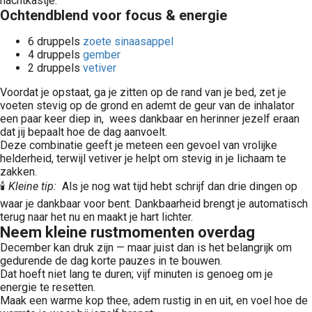
nachtkastje.
Ochtendblend voor focus & energie
6 druppels
zoete sinaasappel
4 druppels
gember
2 druppels
vetiver
Voordat je opstaat, ga je zitten op de rand van je bed, zet je
voeten stevig op de grond en ademt de geur van de inhalator
een paar keer diep in, wees dankbaar en herinner jezelf eraan
dat jij bepaalt hoe de dag aanvoelt.
Deze combinatie geeft je meteen een gevoel van vrolijke
helderheid, terwijl vetiver je helpt om stevig in je lichaam te
zakken.
🕯️
Kleine tip:
Als je nog wat tijd hebt schrijf dan drie dingen op
waar je dankbaar voor bent. Dankbaarheid brengt je automatisch
terug naar het nu en maakt je hart lichter.
Neem kleine rustmomenten overdag
December kan druk zijn — maar juist dan is het belangrijk om
gedurende de dag korte pauzes in te bouwen.
Dat hoeft niet lang te duren; vijf minuten is genoeg om je
energie te resetten.
Maak een warme kop thee, adem rustig in en uit, en voel hoe de