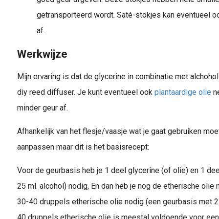
getransporteerd wordt. Saté-stokjes kan eventueel o
af.
Werkwijze
Mijn ervaring is dat de glycerine in combinatie met alchoho
diy reed diffuser. Je kunt eventueel ook
plantaardige olie
ne
minder geur af.
Afhankelijk van het flesje/vaasje wat je gaat gebruiken mo
aanpassen maar dit is het basisrecept:
Voor de geurbasis heb je 1 deel glycerine (of olie) en 1 deel
25 ml. alcohol) nodig, En dan heb je nog de etherische olie 
30-40 druppels etherische olie nodig (een geurbasis met 25
40 druppels etherische olie is meestal voldoende voor een