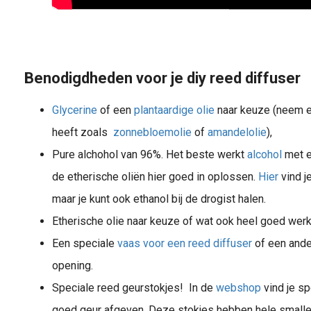
Benodigdheden voor je diy reed diffuser
Glycerine
of een
plantaardige olie
naar keuze (neem ee
heeft zoals
zonnebloemolie
of
amandelolie
),
Pure alchohol van 96%. Het beste werkt
alcohol
met 
de etherische oliën hier goed in oplossen.
Hier
vind j
maar je kunt ook ethanol bij de drogist halen.
Etherische olie naar keuze of wat ook heel goed werk
Een speciale
vaas voor een reed diffuser
of een and
opening.
Speciale reed geurstokjes! In de
webshop
vind je s
goed geur afgeven. Deze stokjes hebben hele small