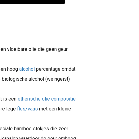
n vloeibare olie die geen geur
een hoog
alcohol
percentage omdat
e biologische alcohol (weingeist)
t is een
etherische olie compositie
ere lege
fles/vaas
met een kleine
peciale bamboe stokjes die zeer
e kanalen waardoor de geur omhoog