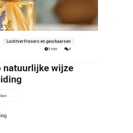
Luchtverfrissers en geurkaarsen
3 min
4
 natuurlijke wijze
iding
len
ing.