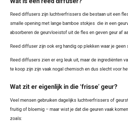
Wat is een reed diffuser?
Reed diffusers zijn luchtverfrissers die bestaan uit een fl
smalle opening met lange bamboe stokjes die in een geurv
absorberen de geurvloeistof uit de fles en geven geur af a
Reed diffuser zijn ook erg handig op plekken waar je geen 
Reed diffusers zien er erg leuk uit, maar de ingrediënten v
te koop zijn zijn vaak nogal chemisch en dus slecht voor he
Wat zit er eigenlijk in die ‘frisse’ geur?
Veel mensen gebruiken dagelijks luchtverfrissers of geursto
fruitig of bloemig – maar wist je dat die geuren vaak kome
zoals: