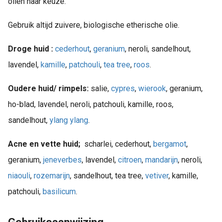
oliën naar keuze.
Gebruik altijd zuivere, biologische etherische olie.
Droge huid :
cederhout
,
geranium
, neroli, sandelhout,
lavendel,
kamille
,
patchouli
,
tea tree
,
roos
.
Oudere huid/ rimpels:
salie,
cypres
,
wierook
, geranium,
ho-blad, lavendel, neroli, patchouli, kamille, roos,
sandelhout,
ylang ylang
.
Acne en vette huid;
scharlei, cederhout,
bergamot
,
geranium,
jeneverbes
, lavendel,
citroen
,
mandarijn
, neroli,
niaouli
,
rozemarijn
, sandelhout, tea tree,
vetiver
, kamille,
patchouli,
basilicum
.