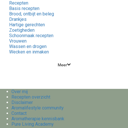
Recepten
Basis recepten
Brood, ontbijt en beleg
Drankjes
Hartige gerechten
Zoetigheden
Schoonmaak recepten
Vrouwen
Wassen en drogen
Wecken en inmaken
Meer
Over mij
Recepten overzicht
Disclaimer
Aromalifestyle community
Contact
Aromatherapie kennisbank
Pure Living Academy