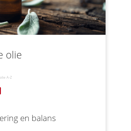
e olie
olie A-Z
ivering en balans