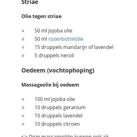
Striae
Olie tegen striae
50 ml jojoba olie
50 ml
rozenbottelolie
15 druppels mandarijn of lavendel
5 druppels neroli
Oedeem (vochtophoping)
Massageolie bij oedeem
100 ml jojoba olie
10 druppels geranium
10 druppels lavendel
10 druppels citroen
👉 Deze massageoliën kunnen ook als