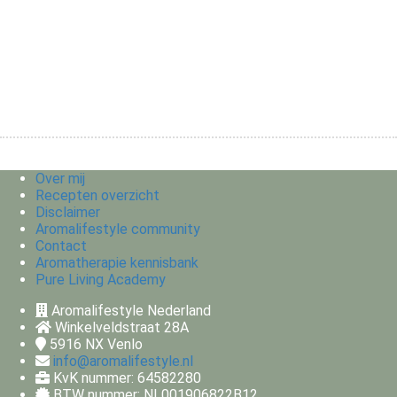
Over mij
Recepten overzicht
Disclaimer
Aromalifestyle community
Contact
Aromatherapie kennisbank
Pure Living Academy
Aromalifestyle Nederland
Winkelveldstraat 28A
5916 NX
Venlo
info@aromalifestyle.nl
KvK nummer: 64582280
BTW nummer: NL001906822B12