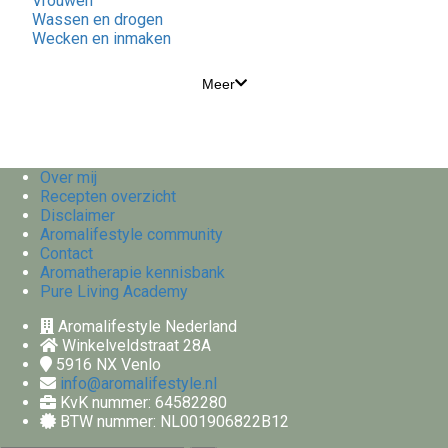
Vrouwen
Wassen en drogen
Wecken en inmaken
Meer
Over mij
Recepten overzicht
Disclaimer
Aromalifestyle community
Contact
Aromatherapie kennisbank
Pure Living Academy
Aromalifestyle Nederland
Winkelveldstraat 28A
5916 NX
Venlo
info@aromalifestyle.nl
KvK nummer: 64582280
BTW nummer: NL001906822B12