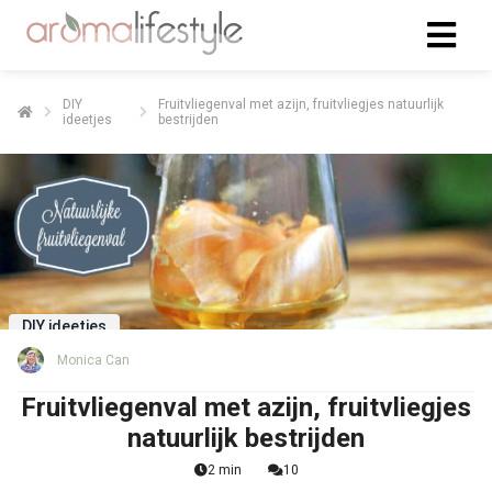
DIY
Fruitvliegenval met azijn, fruitvliegjes natuurlijk
ideetjes
bestrijden
DIY ideetjes
Monica Can
Fruitvliegenval met azijn, fruitvliegjes
natuurlijk bestrijden
2 min
10