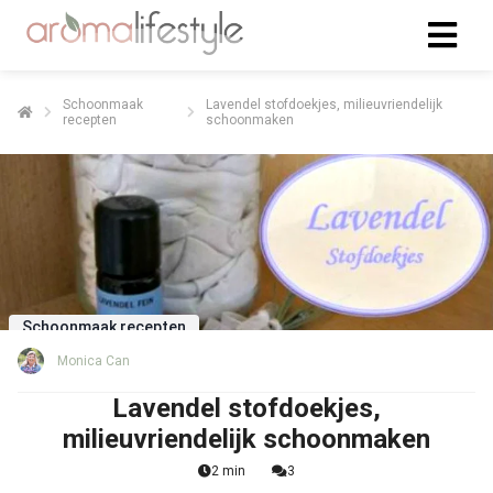
Schoonmaak
Lavendel stofdoekjes, milieuvriendelijk
recepten
schoonmaken
Schoonmaak recepten
Monica Can
Lavendel stofdoekjes,
milieuvriendelijk schoonmaken
2 min
3