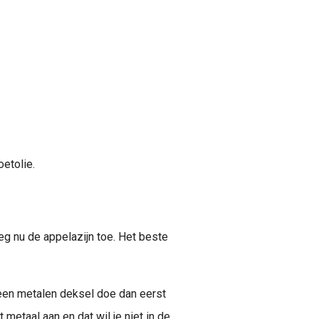
oetolie.
eg nu de appelazijn toe. Het beste
 een metalen deksel doe dan eerst
t metaal aan en dat wil je niet in de