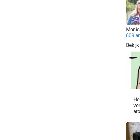
Monic
609 ar
Bekijk
Ho
ver
ar