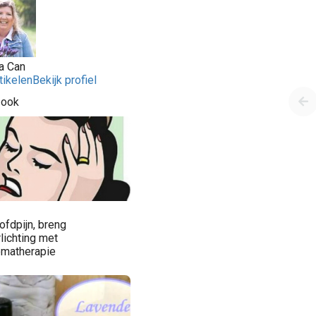
a Can
tikelen
Bekijk profiel
 ook
ofdpijn, breng
lichting met
omatherapie