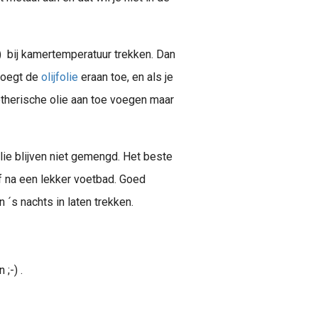
n) bij kamertemperatuur trekken. Dan
 voegt de
olijfolie
eraan toe, en als je
 etherische olie aan toe voegen maar
olie blijven niet gemengd. Het beste
f na een lekker voetbad. Goed
´s nachts in laten trekken.
;-) .