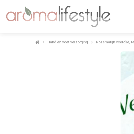
Hand en voet verzorging
Rozemarijn voetolie, 