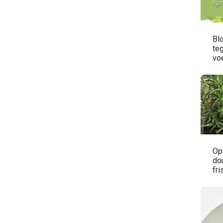
Blo
te
vo
Op
do
fri