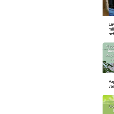
La
mil
sc
Vap
ver