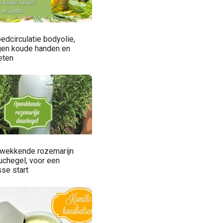
edcirculatie bodyolie,
gen koude handen en
eten
wekkende rozemarijn
uchegel, voor een
sse start