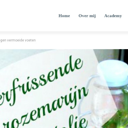
Home
Over mij
Academy
tegen vermoeide voeten