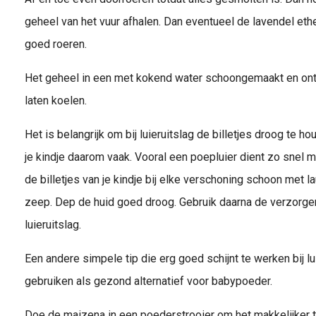
geheel van het vuur afhalen. Dan eventueel de lavendel et
goed roeren.
Het geheel in een met kokend water schoongemaakt en ont
laten koelen.
Het is belangrijk om bij luieruitslag de billetjes droog te h
je kindje daarom vaak. Vooral een poepluier dient zo snel 
de billetjes van je kindje bij elke verschoning schoon met 
zeep. Dep de huid goed droog. Gebruik daarna de verzorg
luieruitslag.
Een andere simpele tip die erg goed schijnt te werken bij l
gebruiken als gezond alternatief voor babypoeder.
Doe de maizena in een poederstrooier om het makkelijker te