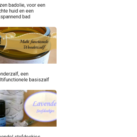
zen badolie, voor een
chte huid en een
tspannend bad
nderzalf, een
tifunctionele basiszalf
vendel stofdoekjes,