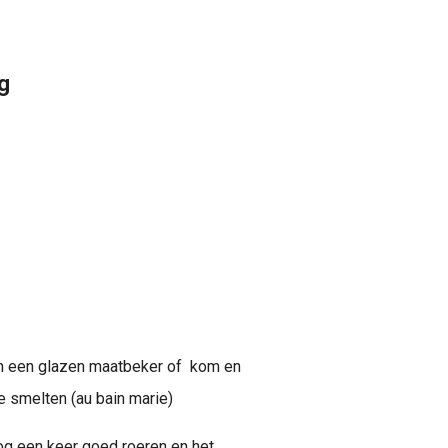
ag
n een glazen maatbeker of kom en
e smelten (au bain marie)
nog een keer goed roeren en het