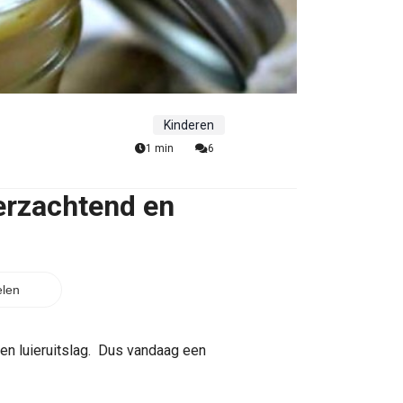
Kinderen
1 min
6
verzachtend en
len
egen luieruitslag. Dus vandaag een