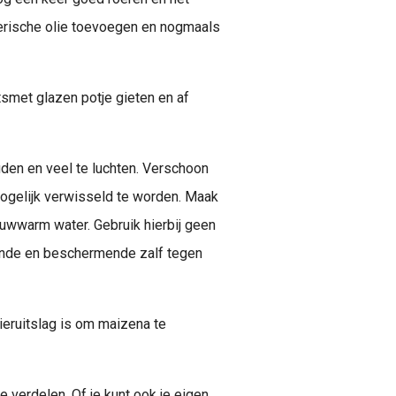
herische olie toevoegen en nogmaals
smet glazen potje gieten en af
ouden en veel te luchten. Verschoon
mogelijk verwisseld te worden. Maak
lauwwarm water. Gebruik hierbij geen
ende en beschermende zalf tegen
uieruitslag is om maizena te
 verdelen. Of je kunt ook je eigen