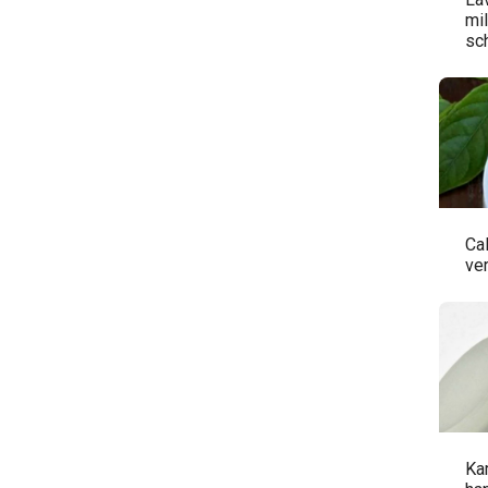
mil
sc
Ca
ve
Ka