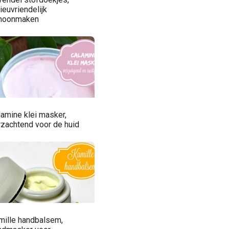
ieuvriendelijk
hoonmaken
lamine klei masker,
rzachtend voor de huid
mille handbalsem,