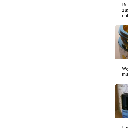
Ro
za
on
Wo
mul
La