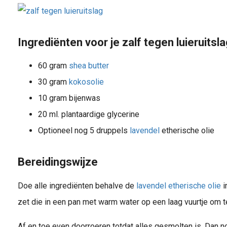
Ingredi
ënten voor je zalf tegen luieruitsl
60 gram
shea butter
30 gram
kokosolie
10 gram bijenwas
20 ml. plantaardige glycerine
Optioneel nog 5 druppels
lavendel
etherische olie
Bereidingswijze
Doe alle ingrediënten behalve de
lavendel etherische olie
i
zet die in een pan met warm water op een laag vuurtje om t
Af en toe even doorroeren totdat alles gesmolten is. Dan 