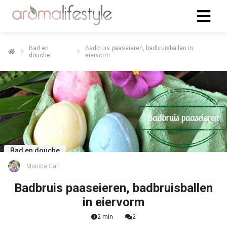
Bad en
Badbruis paaseieren, badbruisballen in
douche
eiervorm
Bad en douche
Monica Can
Badbruis paaseieren, badbruisballen
in eiervorm
2 min
2