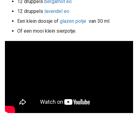
12 druppels
bergamot eo
12 druppels
lavendel eo
Een klein doosje of
glazen potje
van 30 ml.
Of een mooi klein sierpotje.