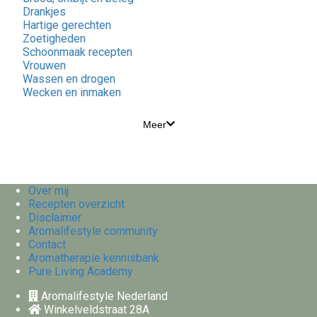
Drankjes
Hartige gerechten
Zoetigheden
Schoonmaak recepten
Vrouwen
Wassen en drogen
Wecken en inmaken
Meer
Over mij
Recepten overzicht
Disclaimer
Aromalifestyle community
Contact
Aromatherapie kennisbank
Pure Living Academy
Aromalifestyle Nederland
Winkelveldstraat 28A