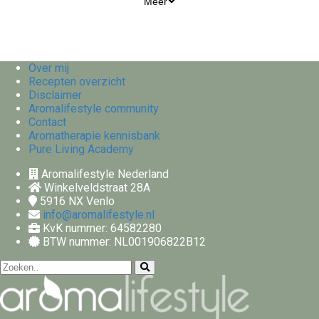
Meer
Over mij
Recepten overzicht
Disclaimer
Aromalifestyle community
Contact
Aromatherapie kennisbank
Pure Living Academy
Aromalifestyle Nederland
Winkelveldstraat 28A
5916 NX
Venlo
info@aromalifestyle.nl
KvK nummer: 64582280
BTW nummer: NL001906822B12