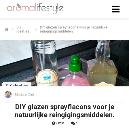
DIY
DIY glazen sprayflacons voor je natuurlijke
ideetjes
reingigingsmiddelen.
DIY ideetjes
Monica Can
DIY glazen sprayflacons voor je
natuurlijke reingigingsmiddelen.
2 min
7