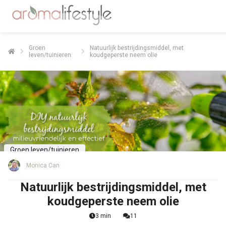
Groen
Natuurlijk bestrijdingsmiddel, met
leven/tuinieren
koudgeperste neem olie
Groen leven/tuinieren
Monica Can
Natuurlijk bestrijdingsmiddel, met
koudgeperste neem olie
3 min
11