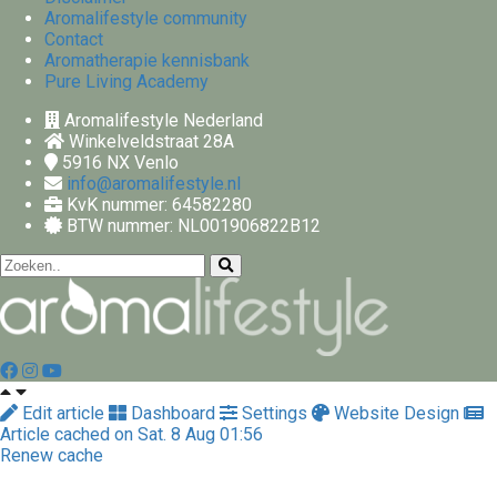
Aromalifestyle community
Contact
Aromatherapie kennisbank
Pure Living Academy
Aromalifestyle Nederland
Winkelveldstraat 28A
5916 NX
Venlo
info@aromalifestyle.nl
KvK nummer: 64582280
BTW nummer: NL001906822B12
Edit article
Dashboard
Settings
Website Design
Article cached on Sat. 8 Aug 01:56
Renew cache