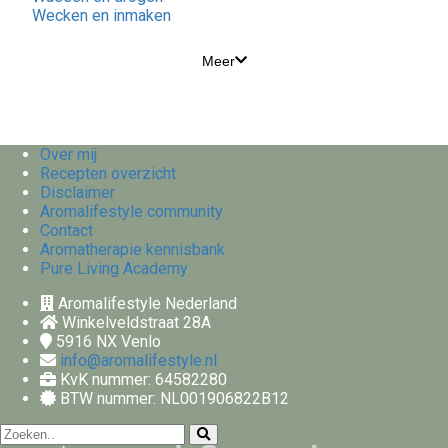
Wecken en inmaken
Meer
Over mij
Recepten overzicht
Disclaimer
Aromalifestyle community
Contact
Aromatherapie kennisbank
Pure Living Academy
Aromalifestyle Nederland
Winkelveldstraat 28A
5916 NX
Venlo
info@aromalifestyle.nl
KvK nummer: 64582280
BTW nummer: NL001906822B12