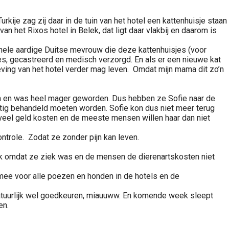
urkije zag zij daar in de tuin van het hotel een kattenhuisje staan
n het Rixos hotel in Belek, dat ligt daar vlakbij en daarom is
 hele aardige Duitse mevrouw die deze kattenhuisjes (voor
tes, gecastreerd en medisch verzorgd. En als er een nieuwe kat
eving van het hotel verder mag leven. Omdat mijn mama dit zo’n
ten en was heel mager geworden. Dus hebben ze Sofie naar de
matig behandeld moeten worden. Sofie kon dus niet meer terug
k veel geld kosten en de meeste mensen willen haar dan niet
ntrole. Zodat ze zonder pijn kan leven.
nk omdat ze ziek was en de mensen de dierenartskosten niet
mee voor alle poezen en honden in de hotels en de
 natuurlijk wel goedkeuren, miauuww. En komende week sleept
en.