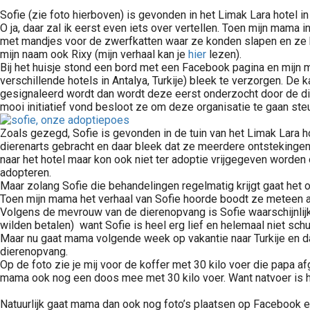
Sofie (zie foto hierboven) is gevonden in het Limak Lara hotel in
O ja, daar zal ik eerst even iets over vertellen. Toen mijn mama in
met mandjes voor de zwerfkatten waar ze konden slapen en ze kreg
mijn naam ook Rixy (mijn verhaal kan je
hier
lezen).
Bij het huisje stond een bord met een Facebook pagina en mijn 
verschillende hotels in Antalya, Turkije) bleek te verzorgen. D
gesignaleerd wordt dan wordt deze eerst onderzocht door de die
mooi initiatief vond besloot ze om deze organisatie te gaan ste
Zoals gezegd, Sofie is gevonden in de tuin van het Limak Lara 
dierenarts gebracht en daar bleek dat ze meerdere ontstekingen
naar het hotel maar kon ook niet ter adoptie vrijgegeven worden
adopteren.
Maar zolang Sofie die behandelingen regelmatig krijgt gaat het 
Toen mijn mama het verhaal van Sofie hoorde boodt ze meteen a
Volgens de mevrouw van de dierenopvang is Sofie waarschijnlij
wilden betalen) want Sofie is heel erg lief en helemaal niet s
Maar nu gaat mama volgende week op vakantie naar Turkije en d
dierenopvang.
Op de foto zie je mij voor de koffer met 30 kilo voer die papa
mama ook nog een doos mee met 30 kilo voer. Want natvoer is he
Natuurlijk gaat mama dan ook nog foto’s plaatsen op Facebook en