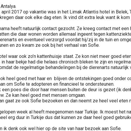
 Antalya.
 april 2017 op vakantie was in het Limak Atlantis hotel in Belek, T
en daar ook elke dag eten. Ik vind dit extra leuk want ik kom va
mama heeft natuurlijk contact gezocht. Ze kreeg contact met een
e katten die daar wonen worden allemaal ingeent tegen kattenziek
renarts en eventueel verzorgd voordat hij/zij in de tuin en omg
unen en zo kwam ze ook bij het verhaal van Sofie.
hotel waar ook zo’n kattenhuisje staat. Ze kon niet meer goed e
 in haar bekje had die helaas chronisch bleken te zijn en regel
 omdat de regelmatige behandelingen bij de dierenarts natuurlij
ook heel goed met haar en blijven de ontstekingen goed onder co
an om Sofie te adopteren en financieel te ondersteunen.
k een poes die door haar mensen buiten de deur is gezet (ik de
chuw. Ze kan heel goed met mensen omgaan.
an gaat ze ook Sofie bezoeken en dan neemt ze heel veel eten 
 afgelopen week al heeft meegenomen naar Turkije. Ik moest het
el erg duur in Turkije dus dat kunnen ze daar heel goed gebruik
 ik denk ook wel hier op de site van haar bezoek aan Sofie.