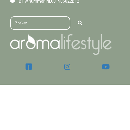
BTW nummer: NL001906822B12