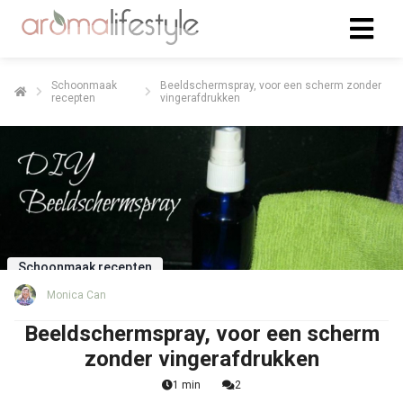
Schoonmaak
Beeldschermspray, voor een scherm zonder
recepten
vingerafdrukken
Schoonmaak recepten
Monica Can
Beeldschermspray, voor een scherm
zonder vingerafdrukken
1 min
2