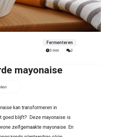
Fermenteren
3 min
2
de mayonaise
len
naise kan transformeren in
 goed blijft? Deze mayonaise is
gewone zelfgemaakte mayonaise. En
 ongezonde plantaardige oliën,