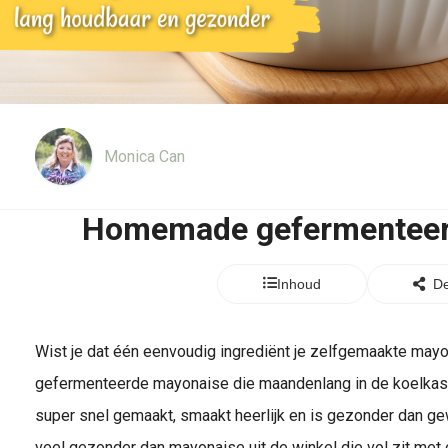
Monica Can
Homemade gefermenteer
Inhoud
De
Wist je dat één eenvoudig ingrediënt je zelfgemaakte mayo
gefermenteerde mayonaise die maandenlang in de koelkast
super snel gemaakt, smaakt heerlijk en is gezonder dan 
veel gezonder dan mayonaise uit de winkel die vol zit met