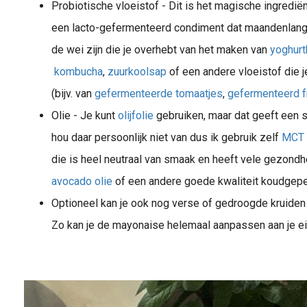
Probiotische vloeistof - Dit is het magische ingredië
een lacto-gefermenteerd condiment dat maandenlang go
de wei zijn die je overhebt van het maken van
yoghur
kombucha
,
zuurkoolsap
of een andere vloeistof die j
(bijv. van
gefermenteerde tomaatjes
,
gefermenteerd fr
Olie - Je kunt
olijfolie
gebruiken, maar dat geeft een 
hou daar persoonlijk niet van dus ik gebruik zelf
MCT 
die is heel neutraal van smaak en heeft vele gezondh
avocado olie
of een andere goede kwaliteit koudgeper
Optioneel kan je ook nog verse of gedroogde kruiden
Zo kan je de mayonaise helemaal aanpassen aan je e