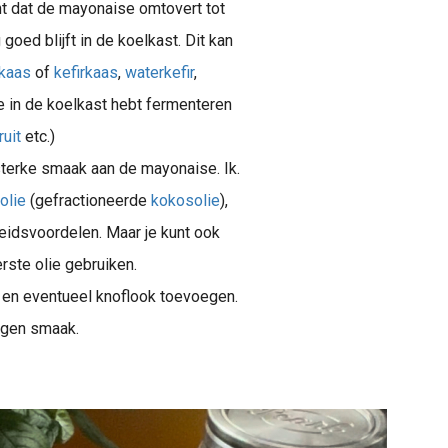
nt dat de mayonaise omtovert tot
ed blijft in de koelkast. Dit kan
tkaas
of
kefirkaas
,
waterkefir
,
e in de koelkast hebt fermenteren
uit
etc.)
sterke smaak aan de mayonaise. Ik.
olie
(gefractioneerde
kokosolie
),
eidsvoordelen. Maar je kunt ook
ste olie gebruiken.
 en eventueel knoflook toevoegen.
igen smaak.