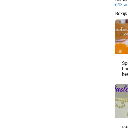
613 ar
Bekijk
Sp
bo
hee
Int