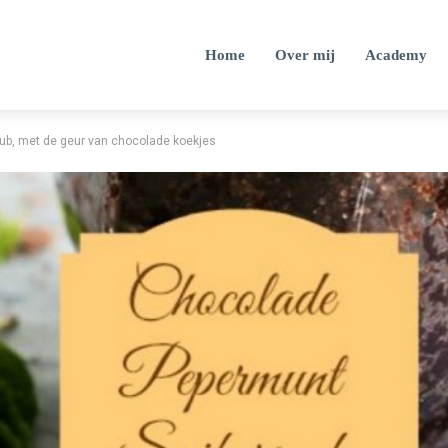
Home
Over mij
Academy
ub, met de geur van chocolade koekjes