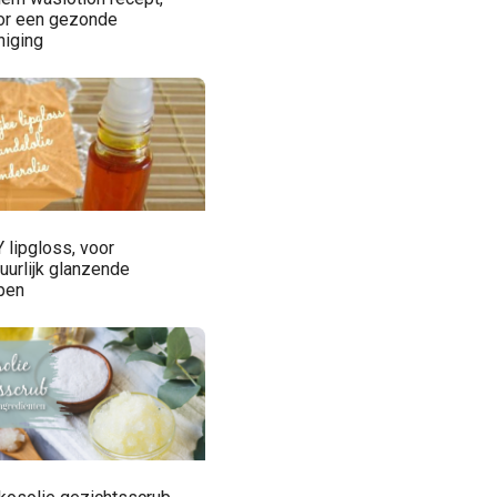
or een gezonde
niging
 lipgloss, voor
uurlijk glanzende
ppen