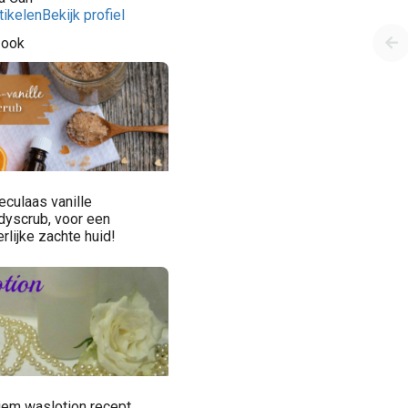
tikelen
Bekijk profiel
 ook
eculaas vanille
dyscrub, voor een
rlijke zachte huid!
iem waslotion recept,