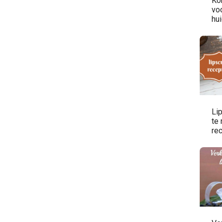
Ko
vo
hu
Lip
te
re