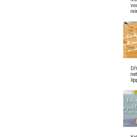
vo
rei
DIY
nat
li