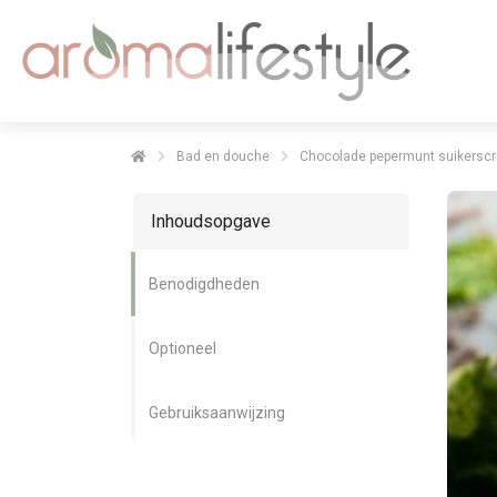
Bad en douche
Chocolade pepermunt suikerscr
Inhoudsopgave
Benodigdheden
Optioneel
Gebruiksaanwijzing