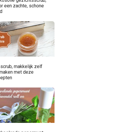
kosolie gezichtsscrub,
or een zachte, schone
id
scrub, makkelijk zelf
 maken met deze
cepten