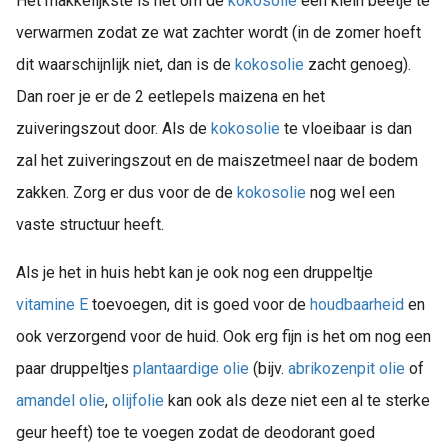
Het makkelijkste is het om de
kokosolie
een klein beetje te
verwarmen zodat ze wat zachter wordt (in de zomer hoeft
dit waarschijnlijk niet, dan is de
kokosolie
zacht genoeg).
Dan roer je er de 2 eetlepels maizena en het
zuiveringszout door. Als de
kokosolie
te vloeibaar is dan
zal het zuiveringszout en de maiszetmeel naar de bodem
zakken. Zorg er dus voor de de
kokosolie
nog wel een
vaste structuur heeft.
Als je het in huis hebt kan je ook nog een druppeltje
vitamine E
toevoegen, dit is goed voor de
houdbaarheid
en
ook verzorgend voor de huid. Ook erg fijn is het om nog een
paar druppeltjes
plantaardige olie
(bijv.
abrikozenpit olie
of
amandel olie
,
olijfolie
kan ook als deze niet een al te sterke
geur heeft) toe te voegen zodat de deodorant goed