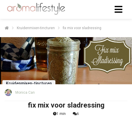
Kruidenmixen-tincturen
fix mix voor sladressing
Kruidenmixen-tincturen
Monica Can
fix mix voor sladressing
1 min
6