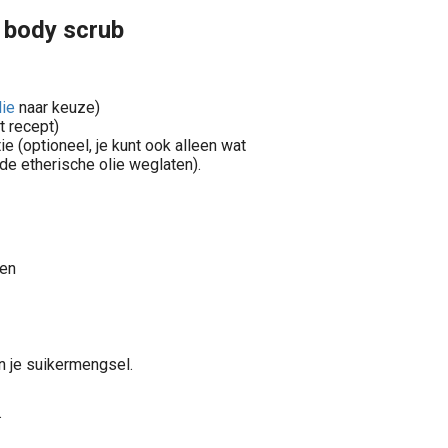
 body scrub
lie
naar keuze)
t recept)
e (optioneel, je kunt ook alleen wat
de etherische olie weglaten).
den
n je suikermengsel.
.