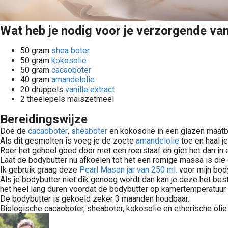
Wat heb je nodig voor je verzorgende van
50 gram
shea boter
50 gram
kokosolie
50 gram
cacaoboter
40 gram
amandelolie
20 druppels
vanille extract
2 theelepels maiszetmeel
Bereidingswijze
Doe de
cacaoboter
,
sheaboter
en kokosolie in een glazen maatbe
Als dit gesmolten is voeg je de zoete
amandelolie
toe en haal j
Roer het geheel goed door met een roerstaaf en giet het dan in 
Laat de bodybutter nu afkoelen tot het een romige massa is die ee
Ik gebruik graag deze
Pearl Mason jar van 250 ml.
voor mijn body
Als je bodybutter niet dik genoeg wordt dan kan je deze het best
het heel lang duren voordat de bodybutter op kamertemperatuur 
De bodybutter is gekoeld zeker 3 maanden houdbaar.
Biologische cacaoboter, sheaboter, kokosolie en etherische olie 