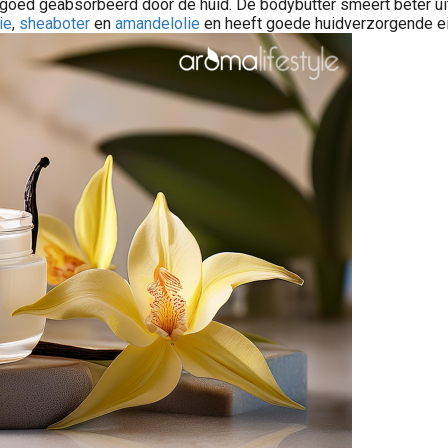
goed geabsorbeerd door de huid. De bodybutter smeert beter ui
ie
,
sheaboter
en
amandelolie
en heeft goede huidverzorgende e