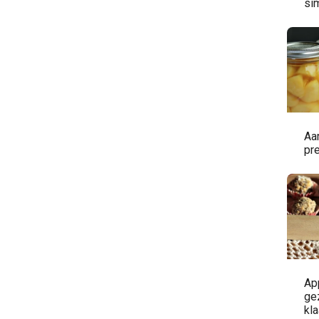
si
Aa
pr
App
ge
kla