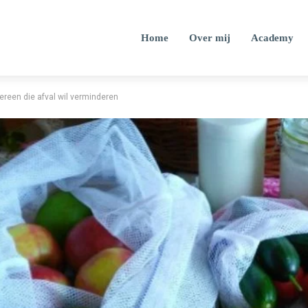
Home
Over mij
Academy
ereen die afval wil verminderen