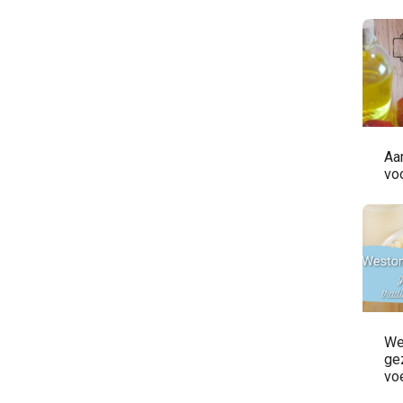
Aar
vo
We
ge
vo