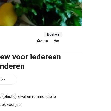
Boeken
2 min
0
iew voor iedereen
inderen
len
 (plastic) afval en rommel die je
oek voor jou.