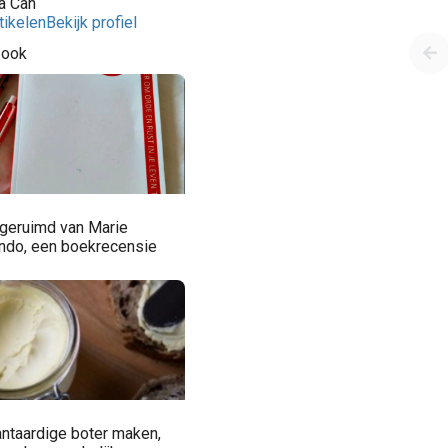
a Can
tikelen
Bekijk profiel
 ook
geruimd van Marie
ndo, een boekrecensie
antaardige boter maken,