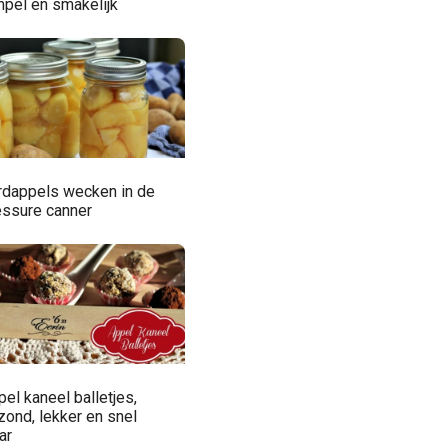
mpel en smakelijk
rdappels wecken in de
essure canner
el kaneel balletjes,
zond, lekker en snel
ar