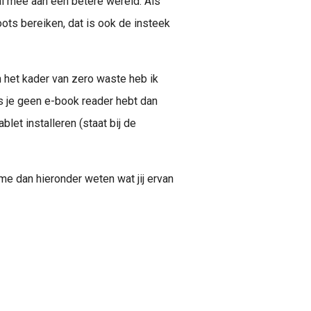
al mee aan een betere wereld. Als
ots bereiken, dat is ook de insteek
In het kader van zero waste heb ik
s je geen e-book reader hebt dan
let installeren (staat bij de
me dan hieronder weten wat jij ervan