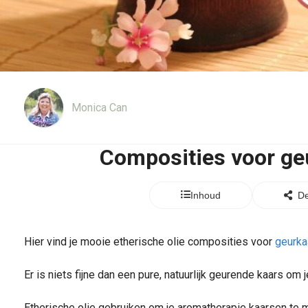
Monica Can
Composities voor ge
Inhoud
De
Hier vind je mooie etherische olie composities voor
geurka
Er is niets fijne dan een pure, natuurlijk geurende kaars om j
Etherische olie gebruiken om je aromatherapie kaarsen te m