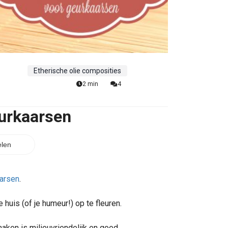
Etherische olie composities
2 min
4
urkaarsen
len
arsen
.
e huis (of je humeur!) op te fleuren.
aken is milieuvriendelijk en goed