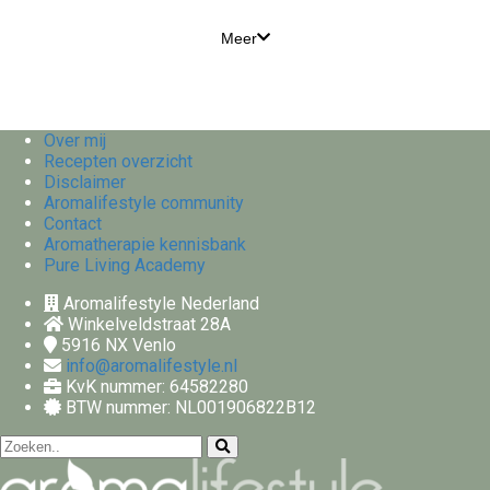
Meer
Over mij
Recepten overzicht
Disclaimer
Aromalifestyle community
Contact
Aromatherapie kennisbank
Pure Living Academy
Aromalifestyle Nederland
Winkelveldstraat 28A
5916 NX
Venlo
info@aromalifestyle.nl
KvK nummer: 64582280
BTW nummer: NL001906822B12