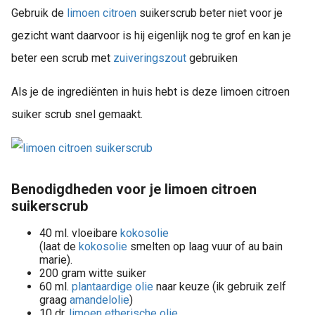
Gebruik de
limoen
citroen
suikerscrub beter niet voor je
gezicht want daarvoor is hij eigenlijk nog te grof en kan je
beter een scrub met
zuiveringszout
gebruiken
Als je de ingrediënten in huis hebt is deze limoen citroen
suiker scrub snel gemaakt.
Benodigdheden voor je limoen citroen
suikerscrub
40 ml. vloeibare
kokosolie
(laat de
kokosolie
smelten op laag vuur of au bain
marie).
200 gram witte suiker
60 ml.
plantaardige olie
naar keuze (ik gebruik zelf
graag
amandelolie
)
10 dr.
limoen etherische olie