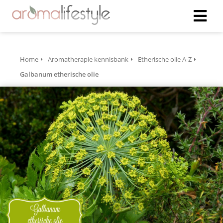
Home
Aromatherapie kennisbank
Etherische olie A-Z
Galbanum etherische olie