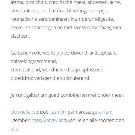
astma, bronchitis, chronische hoest, abcessen, acne,
steenpuisten, slechte doorbloeding, spierpijn,
reumatische aandoeningen, krampen, indigestie,
nerveuze spanningen en met stress samenhangende
klachten.
Galbanum olie werkt pijnverdovend, antiseptisch,
ontstekingsremmend,
krampstillend, wondhelend, slijmoplossend,
bloeddruk verlagend en stimulerend.
Je kunt galbanum goed combineren met onder meer:
citronella
, benzoë,
jasmijn
, palmarosa,
geranium
, gember,
roos
,
ylang ylang
, vanille en alle soorten den
olie.