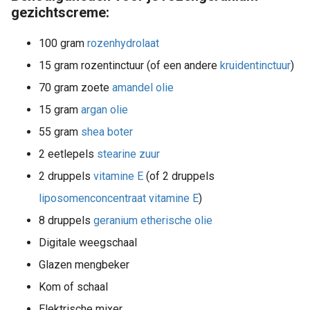
gezichtscreme:
100 gram
rozenhydrolaat
15 gram rozentinctuur (of een andere
kruidentinctuur
)
70 gram zoete
amandel olie
15 gram
argan olie
55 gram
shea boter
2 eetlepels
stearine zuur
2 druppels
vitamine E
(of 2 druppels
liposomenconcentraat vitamine E
)
8 druppels
geranium etherische olie
Digitale weegschaal
Glazen mengbeker
Kom of schaal
Elektrische mixer