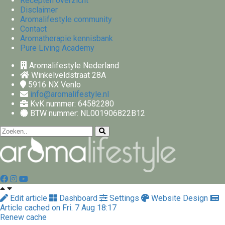
Recepten overzicht
Disclaimer
Aromalifestyle community
Contact
Aromatherapie kennisbank
Pure Living Academy
Aromalifestyle Nederland
Winkelveldstraat 28A
5916 NX
Venlo
info@aromalifestyle.nl
KvK nummer: 64582280
BTW nummer: NL001906822B12
Edit article
Dashboard
Settings
Website Design
Article cached on Fri. 7 Aug 18:17
Renew cache