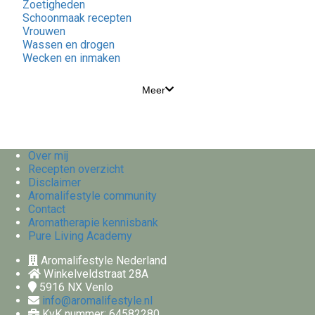
Zoetigheden
Schoonmaak recepten
Vrouwen
Wassen en drogen
Wecken en inmaken
Meer
Over mij
Recepten overzicht
Disclaimer
Aromalifestyle community
Contact
Aromatherapie kennisbank
Pure Living Academy
Aromalifestyle Nederland
Winkelveldstraat 28A
5916 NX
Venlo
info@aromalifestyle.nl
KvK nummer: 64582280