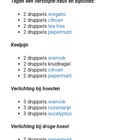
Tegen een verstopte neus en bijholtes:
2 druppels
oregano
2 druppels
citroen
2 druppels
tea tree
2 druppels
pepermunt
Keelpijn
2 druppels
wierook
2 druppels kruidnagel
2 druppels
citroen
2 druppels
pepermunt
Verlichting bij hoesten
3 druppels
wierook
3 druppels
rozemarijn
3 druppels
eucalyptus
Verlichting bij droge hoest
3 druppels
pepermunt