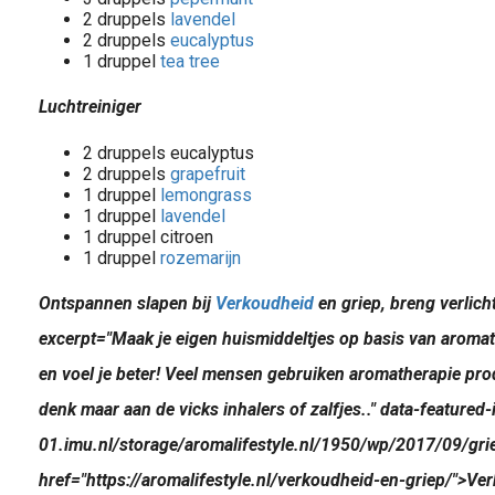
2 druppels
lavendel
2 druppels
eucalyptus
1 druppel
tea tree
Luchtreiniger
2 druppels eucalyptus
2 druppels
grapefruit
1 druppel
lemongrass
1 druppel
lavendel
1 druppel citroen
1 druppel
rozemarijn
Ontspannen slapen bij
Verkoudheid
en griep, breng verlich
excerpt="Maak je eigen huismiddeltjes op basis van aromat
en voel je beter! Veel mensen gebruiken aromatherapie pro
denk maar aan de vicks inhalers of zalfjes.." data-featured
01.imu.nl/storage/aromalifestyle.nl/1950/wp/2017/09/gr
href="https://aromalifestyle.nl/verkoudheid-en-griep/">Ve